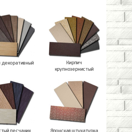
Кирпич
ч декоративный
крупнозернистый
стый песчаник
Японская штукатурка